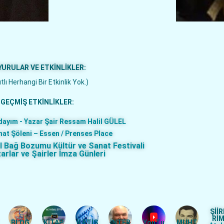
URULAR VE ETKİNLİKLER:
tlı Herhangi Bir Etkinlik Yok.)
GEÇMİŞ ETKİNLİKLER:
dayım - Yazar Şair Ressam Halil GÜLEL
nat Şöleni – Essen / Prenses Place
al Bağ Bozumu Kültür ve Sanat Festivali
zarlar ve Şairler İmza Günleri
ŞİİR
Rİ
BLOG
KİTAP
İLETİŞ
İNTER
YouTu
MUHT