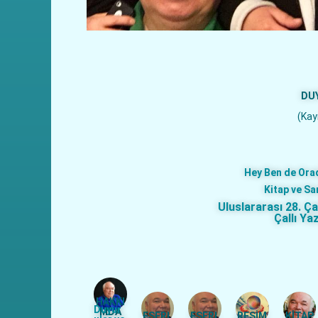
DUY
(Kayı
Hey Ben de Ora
Kitap ve Sa
Uluslararası 28. Ç
Çallı Ya
HAKKI
Duyur
MDA
ESERL
ESERL
RESİM
KİTAP