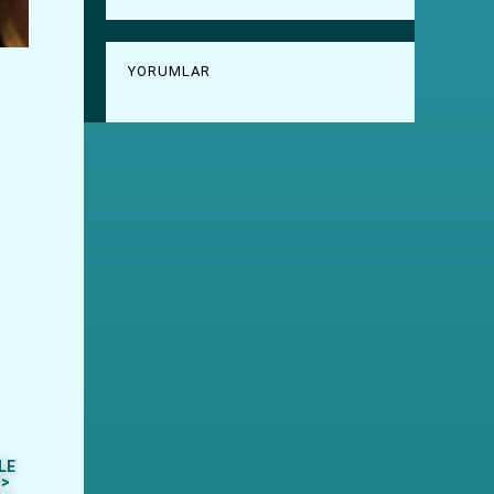
YORUMLAR
LE
M>