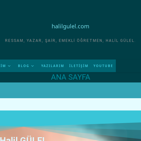
halilgulel.com
RESSAM, YAZAR, ŞAIR, EMEKLI ÖĞRETMEN, HALIL GÜLEL.
RİM
BLOG
YAZILARIM
İLETİŞİM
YOUTUBE
ANA SAYFA
Halil GÜLEL