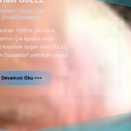
Ressam ~ Yazar ~ Şair
Emekli Öğretmen
ziran 1955'te yılında'te
zli'nin Çal ilçesine bağlı
t köyünde doğan Halil GÜLEL,
n Düsseldorf şehrinde yaşıyor.
Devamını Oku >>>