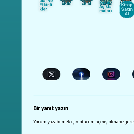
ular ve
Resim
ERİM
ERİM
LERİM
LARIM
Kitap
Etkinli
Açıkla
kler
Satın
maları
Al
Bir yanıt yazın
Yorum yazabilmek için
oturum açmış olmanız
gere