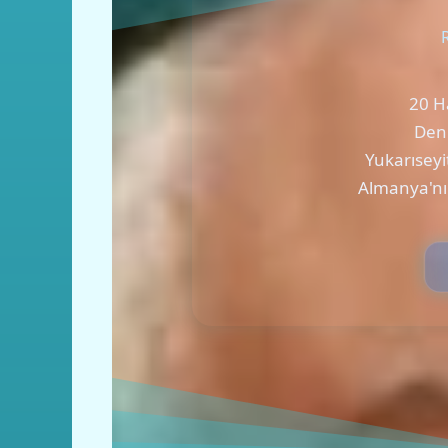
20 Ha
Deni
Yukarıseyi
Almanya'nı