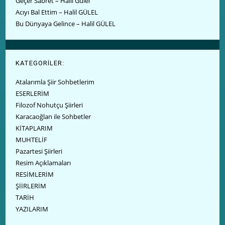
Geçer Sabret – Halil Gülel
Acıyı Bal Ettim – Halil GÜLEL
Bu Dünyaya Gelince – Halil GÜLEL
KATEGORİLER:
Atalarımla Şiir Sohbetlerim
ESERLERİM
Filozof Nohutçu Şiirleri
Karacaoğlan ile Sohbetler
KİTAPLARIM
MUHTELİF
Pazartesi Şiirleri
Resim Açıklamaları
RESİMLERİM
ŞİİRLERİM
TARİH
YAZILARIM