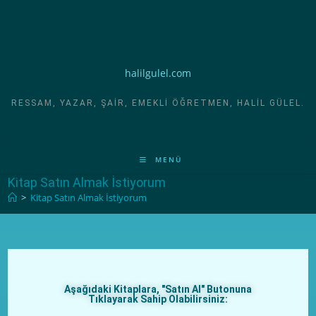
halilgulel.com
RESSAM, YAZAR, ŞAIR, EMEKLI ÖĞRETMEN, HALIL GÜLEL.
MENÜ
Kitap Satın Almak İstiyorum
>
Kitap Satın Almak İstiyorum
Aşağıdaki Kitaplara, "Satın Al" Butonuna
Tıklayarak Sahip Olabilirsiniz: