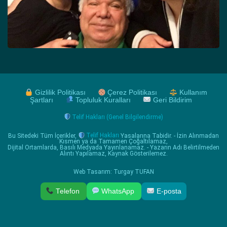
Gizlilik Politikası
Çerez Politikası
Kullanım
Şartları
Topluluk Kuralları
Geri Bildirim
Telif Hakları (Genel Bilgilendirme)
Bu Sitedeki Tüm İçerikler,
Telif Hakları
Yasalarına Tabidir. - İzin Alınmadan
Kısmen ya da Tamamen Çoğaltılamaz,
Dijital Ortamlarda, Basılı Medyada Yayınlanamaz. - Yazarın Adı Belirtilmeden
Alıntı Yapılamaz, Kaynak Gösterilemez.
Web Tasarım: Turgay TUFAN
Telefon
WhatsApp
E-posta