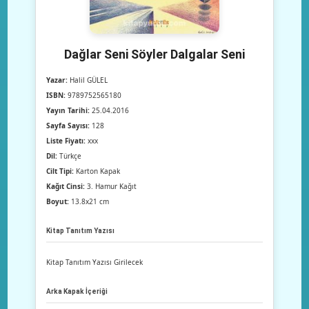
Dağlar Seni Söyler Dalgalar Seni
Yazar:
Halil GÜLEL
ISBN:
9789752565180
Yayın Tarihi:
25.04.2016
Sayfa Sayısı:
128
Liste Fiyatı:
xxx
Dil:
Türkçe
Cilt Tipi:
Karton Kapak
Kağıt Cinsi:
3. Hamur Kağıt
Boyut:
13.8x21 cm
Kitap Tanıtım Yazısı
Kitap Tanıtım Yazısı Girilecek
Arka Kapak İçeriği