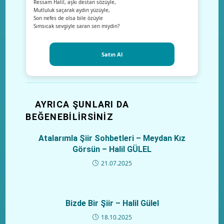
Ressam Halil, aşkı destan sözüyle,
Mutluluk saçarak aydın yüzüyle,
Son nefes de olsa bile özüyle
Sımsıcak sevgiyle saran sen miydin?
Satın Al
AYRICA ŞUNLARI DA
BEĞENEBILIRSINIZ
Atalarımla Şiir Sohbetleri – Meydan Kız
Görsün – Halil GÜLEL
21.07.2025
Bizde Bir Şiir – Halil Gülel
18.10.2025