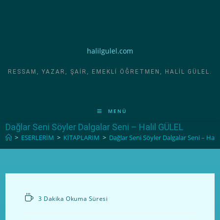
halilgulel.com
RESSAM, YAZAR, ŞAIR, EMEKLI ÖĞRETMEN, HALIL GÜLEL.
MENÜ
Dağlar Seni Söyler Dalgalar Seni – Halil GÜLEL
>
ESERLERİM
>
KİTAPLARIM
>
Dağlar Seni Söyler Dalgalar Seni – Hali
3 Dakika Okuma Süresi