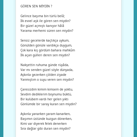
GÖREN SEN MİYDİN ?
Gelince başıma bin türlü belâ;
İlk evvel aşk ile gören sen miydin?
Bir güzel açmıştı kanıyor hâlâ
Yarama merhemi süren sen miydin?
Sensiz gecelerde kaçtıkça uykum,
Gönülden gönüle vardıkça duygum,
Çok kara kış gördüm bahara mahkûm
İlk açan gülleri deren sen miydin?
Nakşettin ruhuma günde rüyâda,
Var mı senden güzel söyle dünyada,
Aşkınla gezerken çölden ziyade
Yanmıştım o suyu veren sen miydin?
Çaresizdim kimim kimsem de yoktu,
Sevdim dediklerim boynumu büktü,
Bir kulübem vardı her gelen yıktı
Gönlümde bir saray kuran sen miydin?
Aşkınla yanarken yaram kanarken,
Başımın üstünde kuzgun dönerken,
Kimi var diyerek felek denerken
Sıra dağlar gibi duran sen miydin?