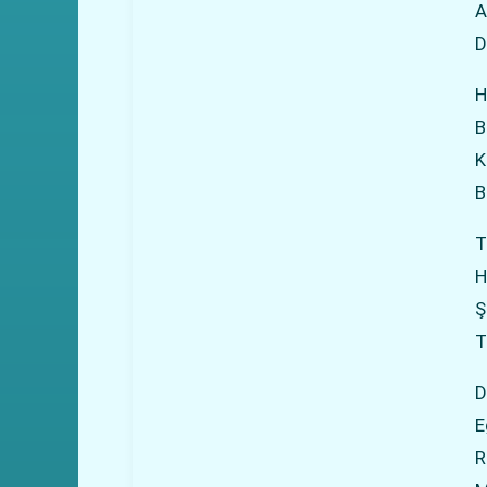
A
D
H
B
K
B
T
H
Ş
T
D
E
R