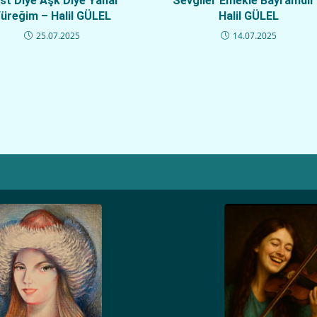
st Diye Aşk Diye Yanar
Sevgiler Emekle Bayramdır
üreğim – Halil GÜLEL
Halil GÜLEL
25.07.2025
14.07.2025