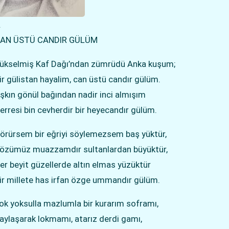
.
AN ÜSTÜ CANDIR GÜLÜM
ükselmiş Kaf Dağı’ndan zümrüdü Anka kuşum;
ir gülistan hayalim, can üstü candır gülüm.
şkın gönül bağından nadir inci almışım
erresi bin cevherdir bir heyecandır gülüm.
örürsem bir eğriyi söylemezsem baş yüktür,
özümüz muazzamdır sultanlardan büyüktür,
er beyit güzellerde altın elmas yüzüktür
ir millete has irfan özge ummandır gülüm.
ok yoksulla mazlumla bir kurarım soframı,
aylaşarak lokmamı, atarız derdi gamı,