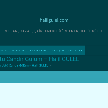
halilgulel.com
RESSAM, YAZAR, ŞAIR, EMEKLI ÖĞRETMEN, HALIL GÜLEL.
İM
BLOG
YAZILARIM
İLETİŞİM
YOUTUBE
stü Candır Gülüm – Halil GÜLEL
an Üstü Candır Gülüm – Halil GÜLEL
>