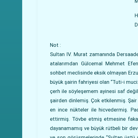
M
H
D
Not :
Sultan IV. Murat zamanında Dersaade
atalarımdan Gülcemal Mehmet Efendi
sohbet meclisinde eksik olmayan Erzur
büyük şairin fahriyesi olan “Tuti-i mu
çerh ile söyleşemem ayinesi saf değil.
şairden dinlemiş. Çok etkilenmiş. Şair
en ince nükteler ile hicvedermiş. Pa
ettirmiş. Tövbe etmiş etmesine fakat 
dayanamamış ve büyük rütbeli bir dev
ve son görüşmelerinde “Sultan üstü s