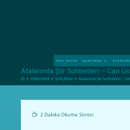
ANA SAYFA
HAKKIMDA
ESERLER
Atalarımla Şiir Sohbetleri – Can Ü
>
ESERLERİM
>
ŞİİRLERİM
>
Atalarımla Şiir Sohbetleri – C
2 Dakika Okuma Süresi