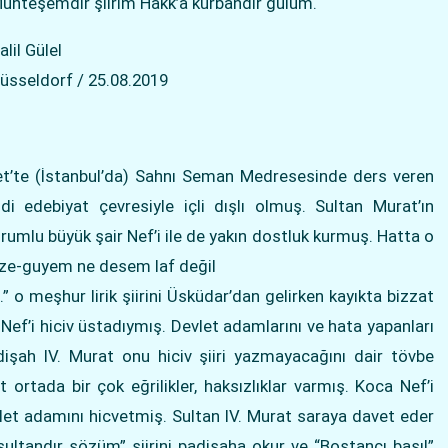
uhteşemdir şiirim Hakk’a kurbandır gülüm.
alil Gülel
üsseldorf / 25.08.2019
t’te (İstanbul’da) Sahnı Seman Medresesinde ders veren
 edebiyat çevresiyle içli dışlı olmuş. Sultan Murat’ın
umlu büyük şair Nef’i ile de yakın dostluk kurmuş. Hatta o
cize-guyem ne desem laf değil
” o meşhur lirik şiirini Üsküdar’dan gelirken kayıkta bizzat
 Nef’i hiciv üstadıymış. Devlet adamlarını ve hata yapanları
dişah IV. Murat onu hiciv şiiri yazmayacağını dair tövbe
ortada bir çok eğrilikler, haksızlıklar varmış. Koca Nef’i
let adamını hicvetmiş. Sultan IV. Murat saraya davet eder
ultandır sözüm” şiirini padişaha okur ve “Bostancı başı!”