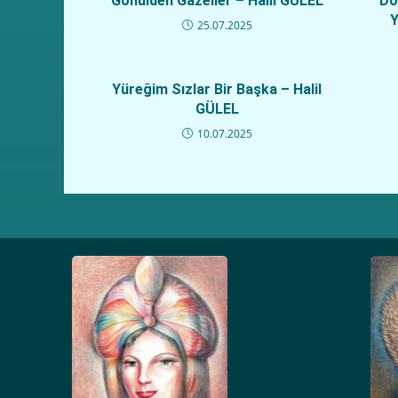
Gönülden Gazeller – Halil GÜLEL
Do
Y
25.07.2025
Yüreğim Sızlar Bir Başka – Halil
GÜLEL
10.07.2025