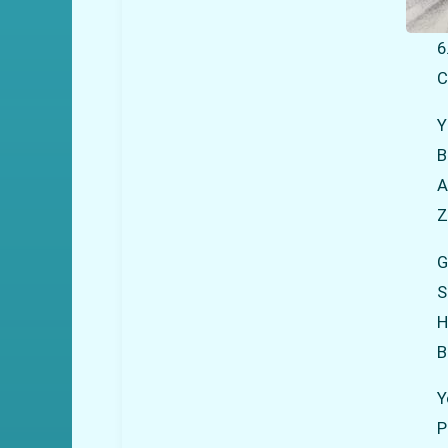
6
C
Y
B
A
Z
G
S
H
B
Y
P