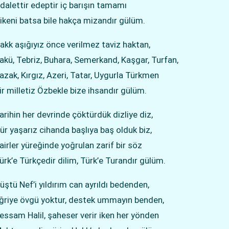
dalettir edeptir iç barışın tamamı
ikeni batsa bile hakça mizandır gülüm.
akk aşığıyız önce verilmez taviz haktan,
akü, Tebriz, Buhara, Semerkand, Kaşgar, Turfan,
azak, Kırgız, Azeri, Tatar, Uygurla Türkmen
ir milletiz Özbekle bize ihsandır gülüm.
arihin her devrinde çöktürdük dizliye diz,
ür yaşarız cihanda başlıya baş olduk biz,
airler yüreğinde yoğrulan zarif bir söz
ürk’e Türkçedir dilim, Türk’e Turandır gülüm.
üştü Nef’i yıldırım can ayrıldı bedenden,
ğriye övgü yoktur, destek ummayın benden,
essam Halil, şaheser verir iken her yönden