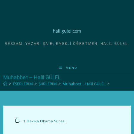
halilgulel.com
RESSAM, YAZAR, ŞAIR, EMEKLI ÖĞRETMEN, HALIL GÜLEL.
MENÜ
Muhabbet – Halil GÜLEL
>
ESERLERİM
>
ŞİİRLERİM
>
Muhabbet – Halil GÜLEL
>
1 Dakika Okuma Süresi