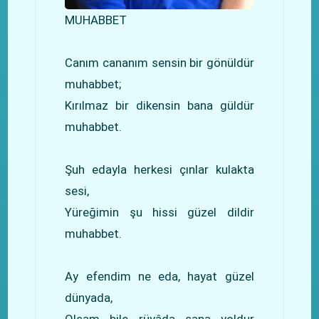
MUHABBET
Canım cananım sensin bir gönüldür
muhabbet;
Kırılmaz bir dikensin bana güldür
muhabbet.
Şuh edayla herkesi çınlar kulakta
sesi,
Yüreğimin şu hissi güzel dildir
muhabbet.
Ay efendim ne eda, hayat güzel
dünyada,
Olsam bile rüyâda sana yoldur