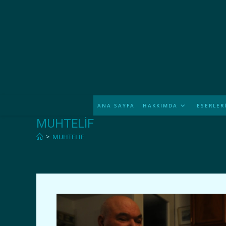
İçeriğe
atla
ANA SAYFA
HAKKIMDA
ESERLER
MUHTELİF
>
MUHTELİF