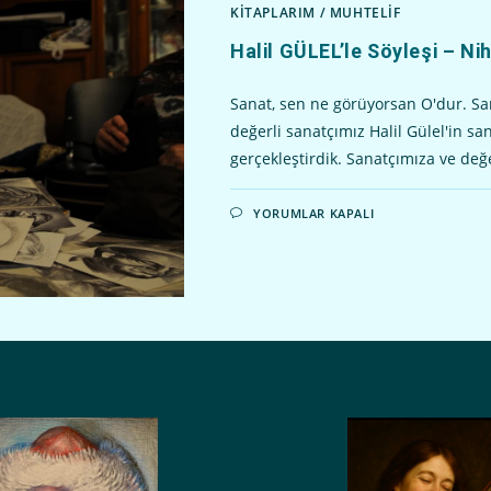
KİTAPLARIM
/
MUHTELİF
Halil GÜLEL’le Söyleşi – N
Sanat, sen ne görüyorsan O'dur. San
değerli sanatçımız Halil Gülel'in san
gerçekleştirdik. Sanatçımıza ve değ
HALIL
YORUMLAR KAPALI
GÜLEL’LE
SÖYLEŞI
–
NIHAN
ULUTAN
IÇIN