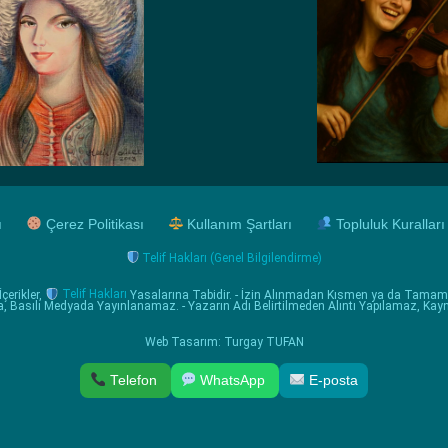
ı
Çerez Politikası
Kullanım Şartları
Topluluk Kuralları
Telif Hakları (Genel Bilgilendirme)
çerikler,
Telif Hakları
Yasalarına Tabidir. - İzin Alınmadan Kısmen ya da Tama
da, Basılı Medyada Yayınlanamaz. - Yazarın Adı Belirtilmeden Alıntı Yapılamaz, Kay
Web Tasarım: Turgay TUFAN
Telefon
WhatsApp
E-posta