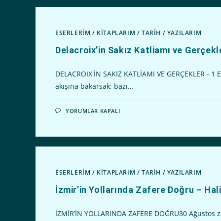
HALIL
GÜLEL
IÇIN
ESERLERİM
/
KİTAPLARIM
/
TARİH
/
YAZILARIM
Delacroix’in Sakız Katliamı ve Gerçekl
DELACROIX'İN SAKIZ KATLİAMI VE GERÇEKLER - 1 Euge
akışına bakarsak; bazı…
DELACROIX’IN
YORUMLAR KAPALI
SAKIZ
KATLIAMI
VE
GERÇEKLER
1
–
HALIL
GÜLEL
IÇIN
ESERLERİM
/
KİTAPLARIM
/
TARİH
/
YAZILARIM
İzmir’in Yollarında Zafere Doğru – Hal
İZMİR’İN YOLLARINDA ZAFERE DOĞRU30 Ağustos zafer