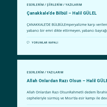
KIZ)
ESERLERİM
/
ŞİİRLERİM
/
YAZILARIM
–
HALIL
GÜLEL
Çanakkale’de Bilbül – Halil GÜLEL
IÇIN
ÇANAKKALE’DE BÜLBÜLEmperyalizme karşı verilen b
yabancı bir emri dikte ettirmeyen, yabancı bayra
ÇANAKKALE’DE
YORUMLAR KAPALI
BILBÜL
–
HALIL
GÜLEL
IÇIN
ESERLERİM
/
YAZILARIM
Allah Onlardan Razı Olsun – Halil GÜL
Allah Onlardan Razı OlsunRahmetli dedem İbrahim
cepheleriyle sürmüş ve Mısır’da esir kampı ile de