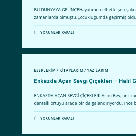
BU DÜNYAYA GELİNCEHayatımda elbette şen şakrak 
zamanlarda olmuştu.Çocukluğumda geçirmiş oldu
BU
YORUMLAR KAPALI
DÜNYAYA
GELINCE
–
HALIL
GÜLEL
IÇIN
ESERLERİM
/
KİTAPLARIM
/
YAZILARIM
Enkazda Açan Sevgi Çiçekleri – Halil
ENKAZDA AÇAN SEVGİ ÇİÇEKLERİ Asım Bey, her zama
dantelli örtüyü arada bir dalgalandırıyordu. İnce b
ENKAZDA
YORUMLAR KAPALI
AÇAN
SEVGI
ÇIÇEKLERI
–