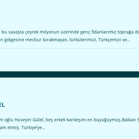
u savaşta çeyrek milyonun üzerinde genç fidanlarımız toprağa d
ğın gölgesine mecbur bırakmayan, türkülerimizi, Türkçemizi ve…
EL
 oğlu Hüseyin Gülel, beş erkek kardeşim en büyüğüymüş.Balkan Sav
vam etmiş. Türkiye’ye…