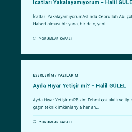
İcatları Yakalayamıyorum – Halil GÜL
İcatları YakalayamıyorumAslında Cebrullah Abi çok
Haberi olması bir yana, bir de o, yeni…
İCATLARI
YORUMLAR KAPALI
YAKALAYAMIYORUM
–
HALIL
GÜLEL
IÇIN
ESERLERİM
/
YAZILARIM
Ayda Hıyar Yetişir mi? – Halil GÜLEL
Ayda Hıyar Yetişir mi?Bizim Fehmi çok akıllı ve ilg
çağın teknik imkânlarıyla her an…
AYDA
YORUMLAR KAPALI
HIYAR
YETIŞIR