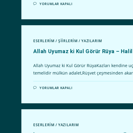
ALLAH
YORUMLAR KAPALI
ONLARDAN
RAZI
OLSUN
–
HALIL
GÜLEL
IÇIN
ESERLERİM
/
ŞİİRLERİM
/
YAZILARIM
Allah Uyumaz ki Kul Görür Rüya – Hali
Allah Uyumaz ki Kul Görür RüyaKazları kendine uçu
temelidir mülkün adalet,Rüşvet çeşmesinden akar 
ALLAH
YORUMLAR KAPALI
UYUMAZ
KI
KUL
GÖRÜR
RÜYA
–
HALIL
GÜLEL
IÇIN
ESERLERİM
/
YAZILARIM