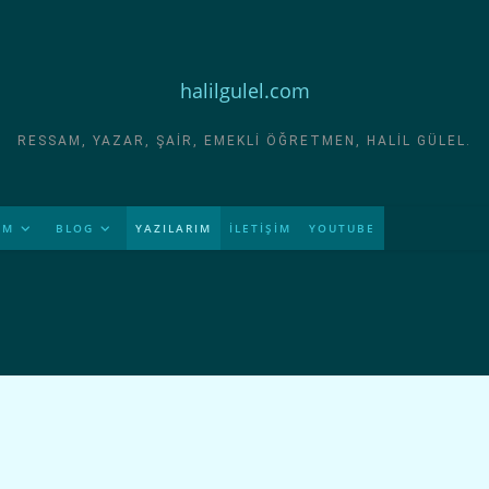
halilgulel.com
RESSAM, YAZAR, ŞAIR, EMEKLI ÖĞRETMEN, HALIL GÜLEL.
İM
BLOG
YAZILARIM
İLETİŞİM
YOUTUBE