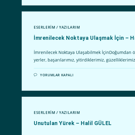
MI?
–
HALIL
GÜLEL
IÇIN
ESERLERİM
/
YAZILARIM
İmrenilecek Noktaya Ulaşmak İçin – H
İmrenilecek Noktaya Ulaşabilmek İçinDoğumdan ölü
yerler, başarılarımız, yitirdiklerimiz, güzelliklerim
İMRENILECEK
YORUMLAR KAPALI
NOKTAYA
ULAŞMAK
İÇIN
–
HALIL
GÜLEL
IÇIN
ESERLERİM
/
YAZILARIM
Unutulan Yürek – Halil GÜLEL