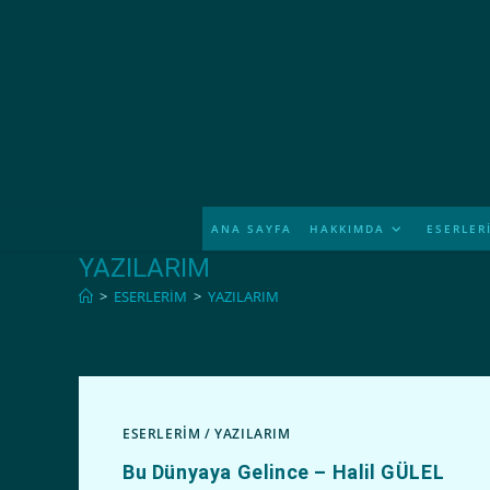
İçeriğe
atla
ANA SAYFA
HAKKIMDA
ESERLER
YAZILARIM
>
ESERLERİM
>
YAZILARIM
ESERLERİM
/
YAZILARIM
Bu Dünyaya Gelince – Halil GÜLEL