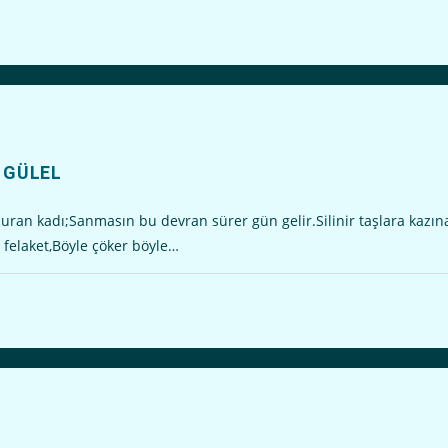
l GÜLEL
ran kadı;Sanmasın bu devran sürer gün gelir.Silinir taşlara kazın
felaket,Böyle çöker böyle…