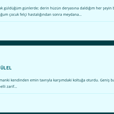
güldüğüm günlerde; derin hüzün deryasına daldığım her şeyin bitt
ğum çocuk felçi hastalığından sonra meydana…
 GÜLEL
nki kendinden emin tavrıyla karşımdaki koltuğa oturdu. Geniş bal
elli zarif…