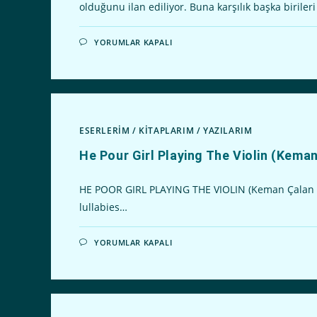
olduğunu ilan ediliyor. Buna karşılık başka biriler
İZMIR’IN
YORUMLAR KAPALI
YOLLARINDA
ZAFERE
DOĞRU
–
HALIL
GÜLEL
IÇIN
ESERLERİM
/
KİTAPLARIM
/
YAZILARIM
He Pour Girl Playing The Violin (Kema
HE POOR GIRL PLAYING THE VIOLIN (Keman Çalan Yok
lullabies…
HE
YORUMLAR KAPALI
POUR
GIRL
PLAYING
THE
VIOLIN
(KEMAN
ÇALAN
YOKSUL