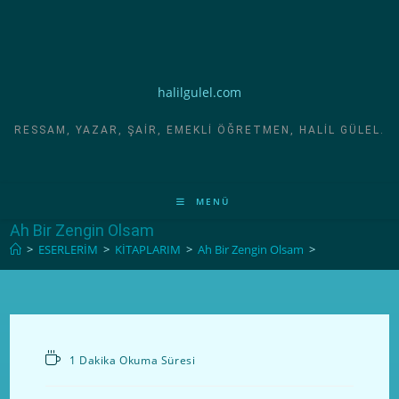
halilgulel.com
RESSAM, YAZAR, ŞAIR, EMEKLI ÖĞRETMEN, HALIL GÜLEL.
MENÜ
Ah Bir Zengin Olsam
>
ESERLERİM
>
KİTAPLARIM
>
Ah Bir Zengin Olsam
>
1 Dakika Okuma Süresi