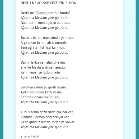
DERTLİ NE AĞLAYIP GEZERSİN BURDA
Dertli ne ağlayıp gezersin burda?
Ağlatırsa Mevlam yine güldürür.
Nice dertli kondu göçtü buradan,
Ağlatırsa Mevlam yine güldürür.
Bu dert benim munisimdir, yarimdir.
Arşa çıkan benim ah-ü zarımdır,
Seni ağlatan lutf ıssı kerimdir,
Ağlatırsa Mevlam yine güldürür.
Daim Hakk’a cemalini dile dur,
Zikr ile Mevla’yı dilden anadur.
Kahrı kime ise lütfu onadır,
Ağlatırsa Mevlam yine güldürür.
Sevdaya salma şu garib başını,
Akıtır gözünden kanlı yaşını,
Kerimdir onarır kulun işini,
Ağlatırsa Mevlam yine güldürür.
Yunus senin gözlerinde çok hâl var,
Önünde uğrayıp geçecek yol var,
Gece gündüz dur da Mevla'ya yalvar,
Ağlatırsa Mevlam yine güldürür.
Yunus EMRE