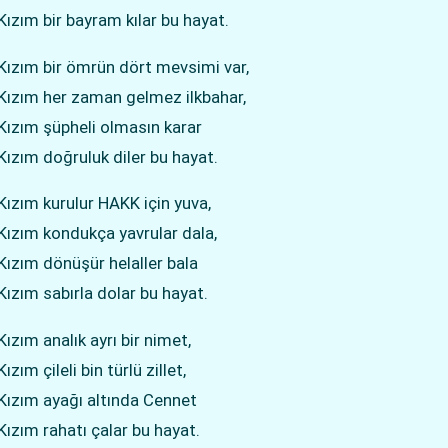
Kızım bir bayram kılar bu hayat.
Kızım bir ömrün dört mevsimi var,
Kızım her zaman gelmez ilkbahar,
Kızım şüpheli olmasın karar
Kızım doğruluk diler bu hayat.
Kızım kurulur HAKK için yuva,
Kızım kondukça yavrular dala,
Kızım dönüşür helaller bala
Kızım sabırla dolar bu hayat.
ızım analık ayrı bir nimet,
ızım çileli bin türlü zillet,
Kızım ayağı altında Cennet
Kızım rahatı çalar bu hayat.