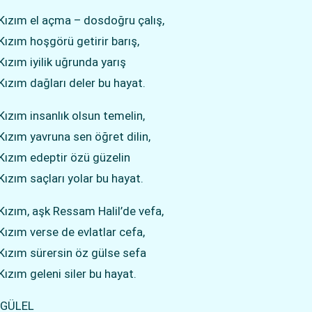
Kızım el açma – dosdoğru çalış,
Kızım hoşgörü getirir barış,
Kızım iyilik uğrunda yarış
Kızım dağları deler bu hayat.
Kızım insanlık olsun temelin,
Kızım yavruna sen öğret dilin,
Kızım edeptir özü güzelin
Kızım saçları yolar bu hayat.
Kızım, aşk Ressam Halil’de vefa,
Kızım verse de evlatlar cefa,
Kızım sürersin öz gülse sefa
Kızım geleni siler bu hayat.
l GÜLEL