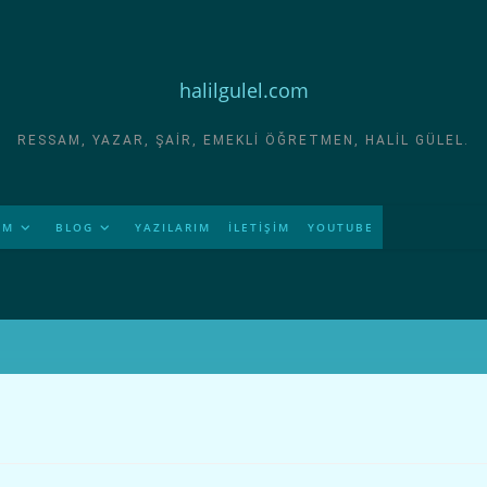
halilgulel.com
RESSAM, YAZAR, ŞAIR, EMEKLI ÖĞRETMEN, HALIL GÜLEL.
İM
BLOG
YAZILARIM
İLETİŞİM
YOUTUBE