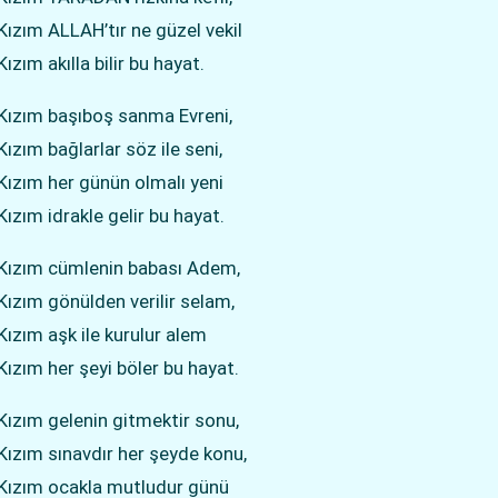
Kızım ALLAH’tır ne güzel vekil
ızım akılla bilir bu hayat.
Kızım başıboş sanma Evreni,
ızım bağlarlar söz ile seni,
Kızım her günün olmalı yeni
Kızım idrakle gelir bu hayat.
Kızım cümlenin babası Adem,
Kızım gönülden verilir selam,
Kızım aşk ile kurulur alem
Kızım her şeyi böler bu hayat.
Kızım gelenin gitmektir sonu,
Kızım sınavdır her şeyde konu,
Kızım ocakla mutludur günü