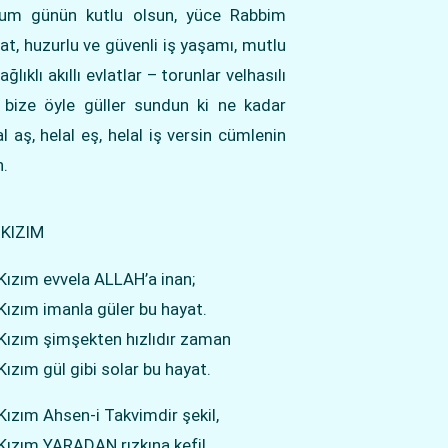
ğum günün kutlu olsun, yüce Rabbim
ayat, huzurlu ve güvenli iş yaşamı, mutlu
lıklı akıllı evlatlar – torunlar velhasılı
 bize öyle güller sundun ki ne kadar
 aş, helal eş, helal iş versin cümlenin
h.
KIZIM
Kızım evvela ALLAH’a inan;
Kızım imanla güler bu hayat.
Kızım şimşekten hızlıdır zaman
Kızım gül gibi solar bu hayat.
Kızım Ahsen-i Takvimdir şekil,
Kızım YARADAN rızkına kefil,