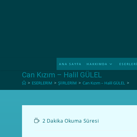
ANA SAYFA
HAKKIMDA
ESERLER
Can Kızım – Halil GÜLEL
>
ESERLERİM
>
ŞİİRLERİM
>
Can Kızım – Halil GÜLEL
>
2 Dakika Okuma Süresi