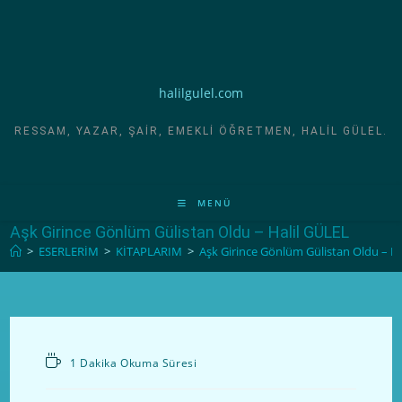
halilgulel.com
RESSAM, YAZAR, ŞAIR, EMEKLI ÖĞRETMEN, HALIL GÜLEL.
MENÜ
Aşk Girince Gönlüm Gülistan Oldu – Halil GÜLEL
>
ESERLERİM
>
KİTAPLARIM
>
Aşk Girince Gönlüm Gülistan Oldu – H
1 Dakika Okuma Süresi