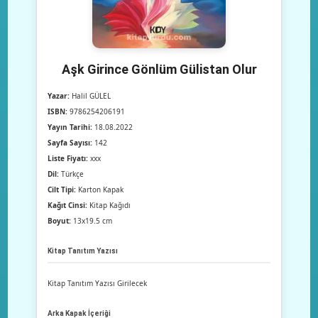
Aşk Girince Gönlüm Gülistan Olur
Yazar:
Halil GÜLEL
ISBN:
9786254206191
Yayın Tarihi:
18.08.2022
Sayfa Sayısı:
142
Liste Fiyatı:
xxx
Dil:
Türkçe
Cilt Tipi:
Karton Kapak
Kağıt Cinsi:
Kitap Kağıdı
Boyut:
13x19.5 cm
Kitap Tanıtım Yazısı
Kitap Tanıtım Yazısı Girilecek
Arka Kapak İçeriği