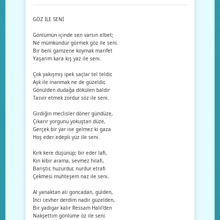
GÖZ İLE SENİ
Gönlümün içinde sen varsın elbet;
Ne mümkündür görmek göz ile seni.
Bir beni gamzene koymak marifet
Yaşarım kara kış yaz ile seni.
Çok yakışmış ipek saçlar tel teldir,
Aşk ile inanmak ne de güzeldir,
Gönülden dudağa dökülen baldır
Tasvir etmek zordur söz ile seni.
Girdiğin meclisler döner gündüze,
Çıkarır yorgunu yokuştan düze,
Gerçek bir yar ise gelmez ki gaza
Hoş eder edepli yüz ile seni.
Kırk kere düşünüp; bir eder lafı,
Kin kibir arama, sevmez hilafı,
Barıştır, huzurdur, nurdur etrafı
Çekmesi muhteşem naz ile seni.
Al yanaktan alı goncadan, gülden,
İnci cevher derdim nadir güzelden,
Bir yadigar kalır Ressam Halil'den
Nakşettim gönlüme öz ile seni.