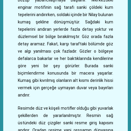
bozup yabancılaşmaya başlanır. Merkezdeki
enginar motifinin sağ tarafı sanki çöldeki kum
tepelerini andırırken, soldaki içinde bir Nilay bulunan
kumaş şekline dönüşmüştür. Sağdaki kum
tepelerini andıran yerlerde fazla detay yoktur ve
düzlemsel bir bölge bırakılmıştır. Göz orada fazla
detay aramaz. Fakat, karşı taraftaki bölümde göz
ve algı yanılması çok fazladır. Gözler o bölgeye
defalarca bakarlar ve her baktıklarında kendilerine
göre yeni bir şey görürler. Burada sanki
biçimlendirme konusunda bir macera yaşarlar.
Kumaş gibi kıvrılmış olanların alt kısmı derinlik hissi
vermek için gerçeğe uymayan duvar veya bayırları
andırır.
Resimde düz ve köşeli motifler olduğu gibi yuvarlak
şekillerden de yararlanılmıştır. Resmin sağ
üstündeki düz çizgiler sanki resme giriş kapısını
andırır. Oradan resime yani ressamın dünyasına