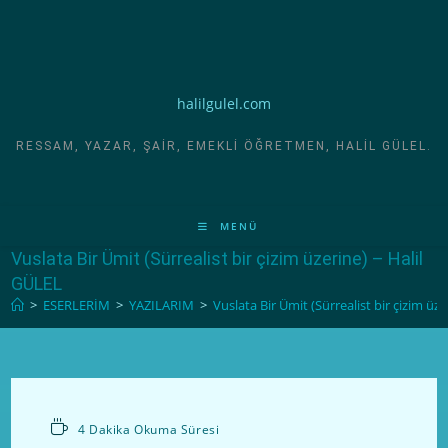
halilgulel.com
RESSAM, YAZAR, ŞAIR, EMEKLI ÖĞRETMEN, HALIL GÜLEL.
MENÜ
Vuslata Bir Ümit (Sürrealist bir çizim üzerine) – Halil
GÜLEL
>
ESERLERİM
>
YAZILARIM
>
Vuslata Bir Ümit (Sürrealist bir çizim üz
4 Dakika Okuma Süresi