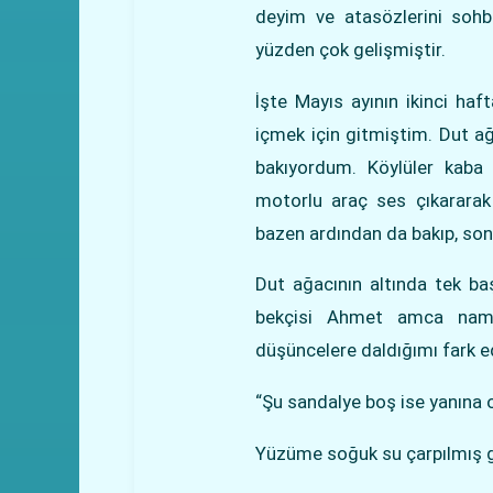
deyim ve atasözlerini sohbe
yüzden çok gelişmiştir.
İşte Mayıs ayının ikinci ha
içmek için gitmiştim. Dut ağ
bakıyordum. Köylüler kaba k
motorlu araç ses çıkararak 
bazen ardından da bakıp, son
Dut ağacının altında tek b
bekçisi Ahmet amca namı
düşüncelere daldığımı fark 
“Şu sandalye boş ise yanına o
Yüzüme soğuk su çarpılmış g