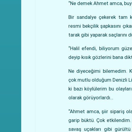
“Ne demek Ahmet amca, buyu
Bir sandalye çekerek tam k
resmi bekçilik şapkasını çık
tarak gibi yaparak saçlarını d
“Halil efendi, biliyorum güz
deyip kısık gözlerini bana dikt
Ne diyeceğimi bilemedim. K
çok mutlu olduğum Denizli Li
ki bazı köylülerim bu olayla
olarak görüyorlardı…
“Ahmet amca, şiir sipariş o
garip büktü. Çok etkilendim. 
savaş uçakları gibi gürültü