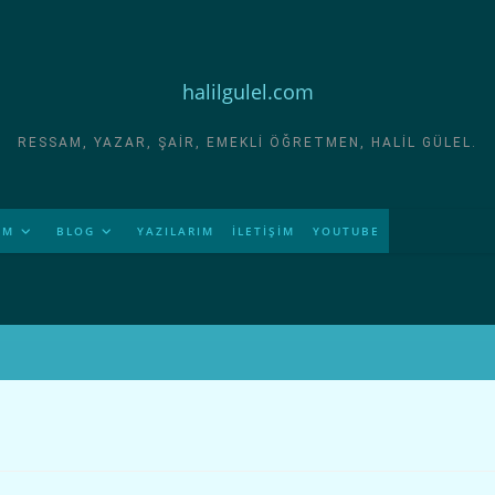
halilgulel.com
RESSAM, YAZAR, ŞAIR, EMEKLI ÖĞRETMEN, HALIL GÜLEL.
İM
BLOG
YAZILARIM
İLETİŞİM
YOUTUBE