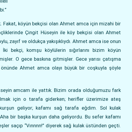
leli
i.”
k. Fakat, köyün bekçisi olan Ahmet amca için mizahi bir
çliklerinde Çingit Hüseyin ile köy bekçisi olan Ahmet
ylu, zayıf ve oldukça yakışıklıydı. Ahmet amca ise onun
 İki bekçi, komşu köylülerin sığırlarını bizim köyün
itmişler. O gece baskına gitmişler. Gece yarısı çatışma
n önünde Ahmet amca olayı büyük bir coşkuyla şöyle
 Hüseyin amcam ile yattık. Bizim orada olduğumuzu fark
lmak için o tarafa giderken; herifler üzerimize ateş
ıl kurşun geliyor; kafamı sağ tarafa eğdim. Sol kulak
. Aha bir başka kurşun daha geliyordu. Bu sefer kafamı
şler saçıp “Vınnnn!” diyerek sağ kulak üstünden geçti.