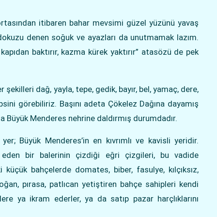
ortasından itibaren bahar mevsimi güzel yüzünü yavaş
t dokuzu denen soğuk ve ayazları da unutmamak lazım.
kapıdan baktırır, kazma kürek yaktırır” atasözü de pek
ekilleri dağ, yayla, tepe, gedik, bayır, bel, yamaç, dere,
epsini görebiliriz. Başını adeta Çökelez Dağına dayamış
ta Büyük Menderes nehrine daldırmış durumdadır.
er; Büyük Menderes’in en kıvrımlı ve kavisli yeridir.
en bir balerinin çizdiği eğri çizgileri, bu vadide
i küçük bahçelerde domates, biber, fasulye, kılçıksız,
soğan, pırasa, patlıcan yetiştiren bahçe sahipleri kendi
lülere ya ikram ederler, ya da satıp pazar harçlıklarını