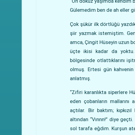
“On dokuz yaşımda kendim bi
Gülemedim ben de ah eller gib
Çok şükür ilk dörtlüğü yazdı
şiir yazmak istemiştim. Gen
amca, Çingit Hüseyin uzun bo
üçte ikisi kadar da yoktu.
bölgesinde otlattıklarını iş
olmuş. Ertesi gün kahveni
anlatmış.
“Zifiri karanlıkta siperlere
eden çobanların mallarını a
açtılar. Bir baktım; kıpkız
altından “Vınnn!” diye geçti
sol tarafa eğdim. Kurşun ate