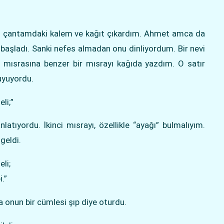
el çantamdaki kalem ve kağıt çıkardım. Ahmet amca da
başladı. Sanki nefes almadan onu dinliyordum. Bir nevi
bir mısrasına benzer bir mısrayı kağıda yazdım. O satır
uyuyordu.
li;”
latıyordu. İkinci mısrayı, özellikle “ayağı” bulmalıyım.
geldi.
li;
.”
a onun bir cümlesi şıp diye oturdu.