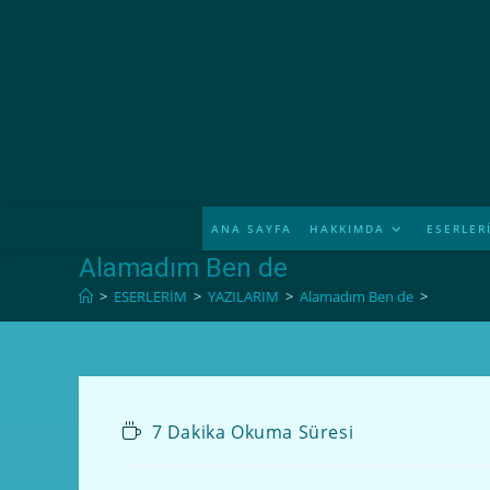
ANA SAYFA
HAKKIMDA
ESERLER
Alamadım Ben de
>
ESERLERİM
>
YAZILARIM
>
Alamadım Ben de
>
7 Dakika Okuma Süresi