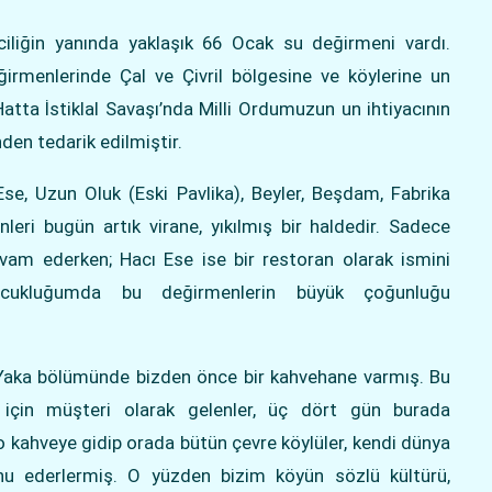
iliğin yanında yaklaşık 66 Ocak su değirmeni vardı.
irmenlerinde Çal ve Çivril bölgesine ve köylerine un
atta İstiklal Savaşı’nda Milli Ordumuzun un ihtiyacının
nden tedarik edilmiştir.
Ese, Uzun Oluk (Eski Pavlika), Beyler, Beşdam, Fabrika
leri bugün artık virane, yıkılmış bir haldedir. Sadece
vam ederken; Hacı Ese ise bir restoran olarak ismini
ocukluğumda bu değirmenlerin büyük çoğunluğu
 Yaka bölümünde bizden önce bir kahvehane varmış. Bu
için müşteri olarak gelenler, üç dört gün burada
 o kahveye gidip orada bütün çevre köylüler, kendi dünya
onu ederlermiş. O yüzden bizim köyün sözlü kültürü,