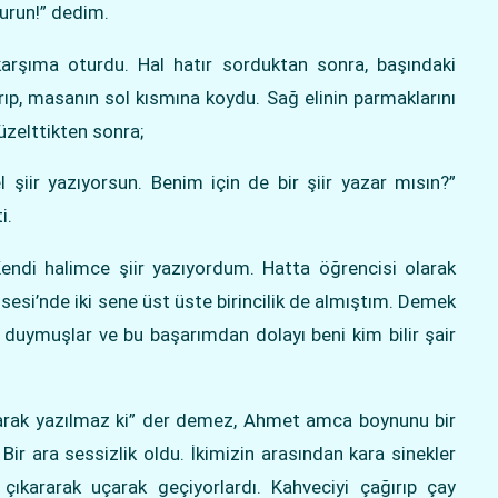
run!” dedim.
arşıma oturdu. Hal hatır sorduktan sonra, başındaki
arıp, masanın sol kısmına koydu. Sağ elinin parmaklarını
üzelttikten sonra;
el şiir yazıyorsun. Benim için de bir şiir yazar mısın?”
i.
endi halimce şiir yazıyordum. Hatta öğrencisi olarak
sesi’nde iki sene üst üste birincilik de almıştım. Demek
rı duymuşlar ve bu başarımdan dolayı beni kim bilir şair
larak yazılmaz ki” der demez, Ahmet amca boynunu bir
Bir ara sessizlik oldu. İkimizin arasından kara sinekler
 çıkararak uçarak geçiyorlardı. Kahveciyi çağırıp çay