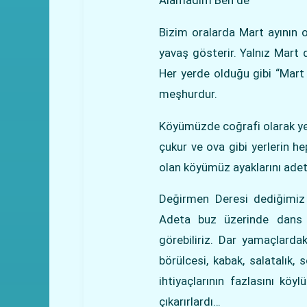
Alamadım Ben de
Bizim oralarda Mart ayının 
yavaş gösterir. Yalnız Mar
Her yerde olduğu gibi “Mart 
meşhurdur.
Köyümüzde coğrafi olarak yer ş
çukur ve ova gibi yerlerin h
olan köyümüz ayaklarını ade
Değirmen Deresi dediğimiz y
Adeta buz üzerinde dans ed
görebiliriz. Dar yamaçlardak
börülcesi, kabak, salatalık, 
ihtiyaçlarının fazlasını köy
çıkarırlardı…