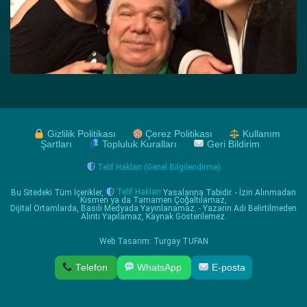
Gizlilik Politikası
Çerez Politikası
Kullanım
Şartları
Topluluk Kuralları
Geri Bildirim
Telif Hakları (Genel Bilgilendirme)
Bu Sitedeki Tüm İçerikler,
Telif Hakları
Yasalarına Tabidir. - İzin Alınmadan
Kısmen ya da Tamamen Çoğaltılamaz,
Dijital Ortamlarda, Basılı Medyada Yayınlanamaz. - Yazarın Adı Belirtilmeden
Alıntı Yapılamaz, Kaynak Gösterilemez.
Web Tasarım: Turgay TUFAN
Telefon
WhatsApp
E-posta