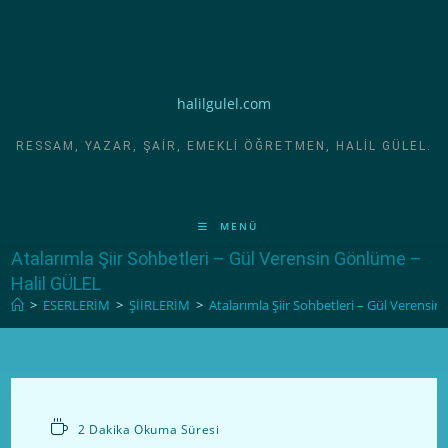
halilgulel.com
RESSAM, YAZAR, ŞAIR, EMEKLI ÖĞRETMEN, HALIL GÜLEL.
MENÜ
Atalarımla Şiir Sohbetleri – Gül Verensin Gönlüme –
Halil GÜLEL
>
ESERLERİM
>
ŞİİRLERİM
>
Atalarımla Şiir Sohbetleri – Gül Verensi
2 Dakika Okuma Süresi