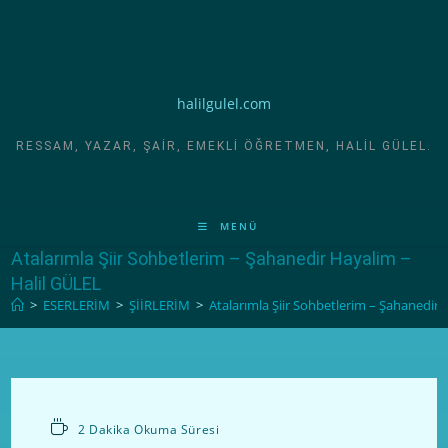
halilgulel.com
RESSAM, YAZAR, ŞAIR, EMEKLI ÖĞRETMEN, HALIL GÜLEL.
MENÜ
Atalarımla Şiir Sohbetlerim – Şahanedir Hayalim –
Halil GÜLEL
>
ESERLERİM
>
ŞİİRLERİM
>
Atalarımla Şiir Sohbetlerim – Şahanedir 
2 Dakika Okuma Süresi