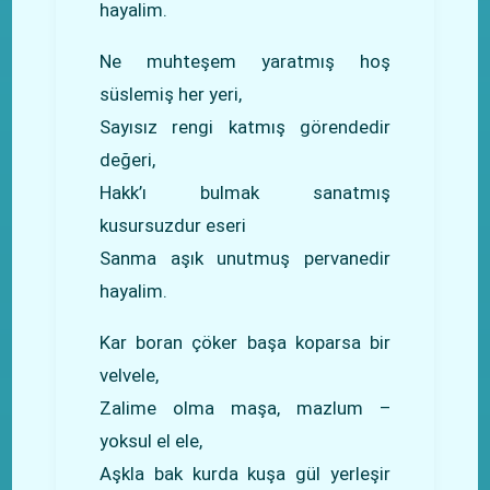
hayalim.
Ne muhteşem yaratmış hoş
süslemiş her yeri,
Sayısız rengi katmış görendedir
değeri,
Hakk’ı bulmak sanatmış
kusursuzdur eseri
Sanma aşık unutmuş pervanedir
hayalim.
Kar boran çöker başa koparsa bir
velvele,
Zalime olma maşa, mazlum –
yoksul el ele,
Aşkla bak kurda kuşa gül yerleşir