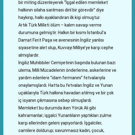
bir miting düzenleyerek “İşgal edilen memleket
halkının silaha sarılması dinî bir görevdir” diye
haykırıp, halkı ayaklandıran ilk kişi olmuştur.
Artık Türk Milleti ölüm – kalım savaşı verme
durumuna gelmiştir. Halkın bir kısmı İstanbul’a
Damat Ferit Paşa ve avenesinin İngiliz yanlısı
siyasetine alet olup, Kuvvayı Milliye’ye karşı cephe
almışlardır.
İngiliz Muhibbiler Cemiyetinin başında bulunan bazı
ulema, Milli Mücadelenin önderlerine, askerlerine ve
yardım edenlere “idam fermanını” fetvalarıyla
onaylamışlardı. Hatta bu fetvaları İngiliz ve Yunan
uçaklarıyla Türk halkına havadan atılmış ve bir çok
iç isyanın çıkmasına sebep olmuşlardı.
Memleket bu durumda iken Yörük Ali gibi
kahramanlar; işgalci Yunanlıların yaptıkları zulme
karşı ellerinden geleni yapıyorlardı. İşgalciler,
camilere doldurup; savunmasız kadın, çocuk,