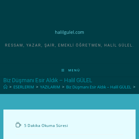
halilgulel.com
RESSAM, YAZAR, ŞAIR, EMEKLI ÖĞRETMEN, HALIL GÜLEL.
MENÜ
Biz Düşmanı Esir Aldık – Halil GÜLEL
>
ESERLERİM
>
YAZILARIM
>
Biz Düşmanı Esir Aldık – Halil GÜLEL
>
5 Dakika Okuma Süresi