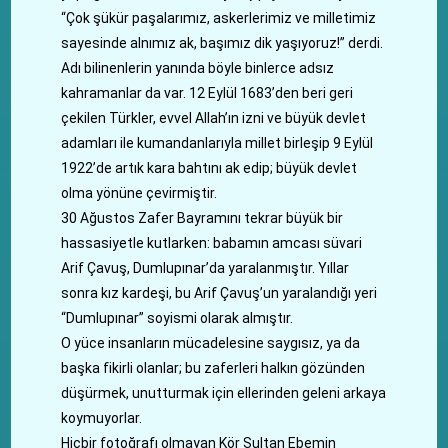
“Çok şükür paşalarımız, askerlerimiz ve milletimiz
sayesinde alnımız ak, başımız dik yaşıyoruz!” derdi.
Adı bilinenlerin yanında böyle binlerce adsız
kahramanlar da var. 12 Eylül 1683’den beri geri
çekilen Türkler, evvel Allah’ın izni ve büyük devlet
adamları ile kumandanlarıyla millet birleşip 9 Eylül
1922’de artık kara bahtını ak edip; büyük devlet
olma yönüne çevirmiştir.
30 Ağustos Zafer Bayramını tekrar büyük bir
hassasiyetle kutlarken: babamın amcası süvari
Arif Çavuş, Dumlupınar’da yaralanmıştır. Yıllar
sonra kız kardeşi, bu Arif Çavuş’un yaralandığı yeri
“Dumlupınar” soyismi olarak almıştır.
O yüce insanların mücadelesine saygısız, ya da
başka fikirli olanlar; bu zaferleri halkın gözünden
düşürmek, unutturmak için ellerinden geleni arkaya
koymuyorlar.
Hiçbir fotoğrafı olmayan Kör Sultan Ebemin