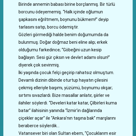
Birinde annemin babası birine borçlanmış. Bir türlü
borcunu ödeyememiş. “Halk içinde oğlumun
şapkasını eğriltmem, boynunu bükmem!” deyip
tarlasını satıp, borcu ödemiştir.
Gözleri görmediği halde benim doğumumda da
bulunmuş. Doğar doğmaz beni eline alıp; erkek
olduğumu farkedince; “Göbeğini uzun kesip
bağlayın. Sesi gür çıksın ve devlet adamı olsun!”
diyerek çok sevinmiş.
İki yaşında çocuk felçi geçirip rahatsız olmuştum.
Devamlı dizinin dibinde oturtup hayatın çilesini
çekmiş elleriyle başımı, yüzümü, boynumu okşar;
sırtımı sıvazlardı. Bize masallar anlatır, şiirler ve
ilahiler söylerdi. “Develeri katar katar, Çilbirleri kuma
batar” ilahisinin yanında “İzmir’in dağlarında
çiçekler açar” ile “Ankara’nın taşına bak” marşlarını
beraberce söylerdik…
Vatansever biri olan Sultan ebem, “Çocuklarım esir