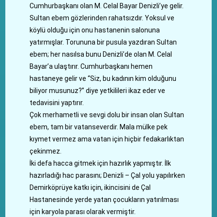
Cumhurbaşkanı olan M. Celal Bayar Denizli’ye gelir.
Sultan ebem gözlerinden rahatsızdır. Yoksul ve
köylü olduğu için onu hastanenin salonuna
yatırmışlar. Torununa bir pusula yazdıran Sultan
ebem; her nasılsa bunu Denizli’de olan M. Celal
Bayar’a ulaştırır. Cumhurbaşkanı hemen
hastaneye gelir ve “Siz, bu kadının kim olduğunu
biliyor musunuz?” diye yetkilileri ikaz eder ve
tedavisini yaptırır.
Çok merhametli ve sevgi dolu bir insan olan Sultan
ebem, tam bir vatanseverdir. Mala mülke pek
kıymet vermez ama vatan için hiçbir fedakarlıktan
çekinmez.
İki defa hacca gitmek için hazırlık yapmıştır. İlk
hazırladığı hac parasını; Denizli – Çal yolu yapılırken
Demirköprüye katkı için, ikincisini de Çal
Hastanesinde yerde yatan çocukların yatırılması
için karyola parası olarak vermiştir.