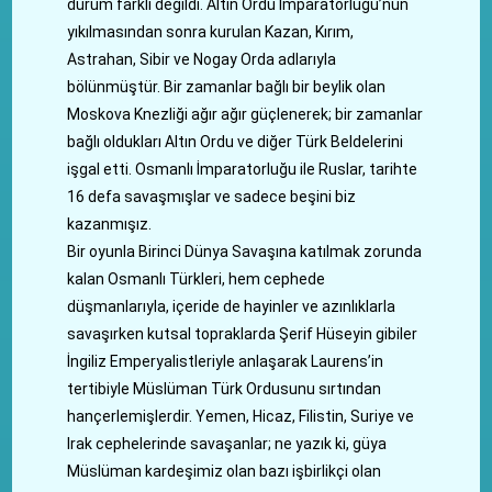
durum farklı değildi. Altın Ordu İmparatorluğu’nun
yıkılmasından sonra kurulan Kazan, Kırım,
Astrahan, Sibir ve Nogay Orda adlarıyla
bölünmüştür. Bir zamanlar bağlı bir beylik olan
Moskova Knezliği ağır ağır güçlenerek; bir zamanlar
bağlı oldukları Altın Ordu ve diğer Türk Beldelerini
işgal etti. Osmanlı İmparatorluğu ile Ruslar, tarihte
16 defa savaşmışlar ve sadece beşini biz
kazanmışız.
Bir oyunla Birinci Dünya Savaşına katılmak zorunda
kalan Osmanlı Türkleri, hem cephede
düşmanlarıyla, içeride de hayinler ve azınlıklarla
savaşırken kutsal topraklarda Şerif Hüseyin gibiler
İngiliz Emperyalistleriyle anlaşarak Laurens’in
tertibiyle Müslüman Türk Ordusunu sırtından
hançerlemişlerdir. Yemen, Hicaz, Filistin, Suriye ve
Irak cephelerinde savaşanlar; ne yazık ki, güya
Müslüman kardeşimiz olan bazı işbirlikçi olan