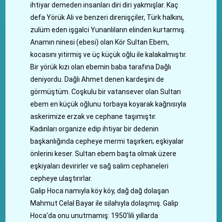
ihtiyar demeden insanları diri diri yakmışlar. Kaç
defa Yörük Ali ve benzeri direnişçiler, Türk halkını,
zulüm eden işgalci Yunanlıların elinden kurtarmış.
Anamın ninesi (ebesi) olan Kör Sultan Ebem,
kocasını yitirmiş ve üç küçük oğlu ile kalakalmıştır.
Bir yörük kızı olan ebemin baba tarafına Dağlı
deniyordu. Dağlı Ahmet denen kardeşini de
görmüştüm. Coşkulu bir vatansever olan Sultan
ebem en küçük oğlunu torbaya koyarak kağnısıyla
askerimize erzak ve cephane taşımıştır.
Kadınları organize edip ihtiyar bir dedenin
başkanlığında cepheye mermi taşırken; eşkiyalar
önlerini keser. Sultan ebem başta olmak üzere
eşkiyaları devirirler ve sağ salim cephaneleri
cepheye ulaştırırlar.
Galip Hoca namıyla köy köy, dağ dağ dolaşan
Mahmut Celal Bayar ile silahıyla dolaşmış. Galip
Hoca’da onu unutmamış: 1950’lili yıllarda