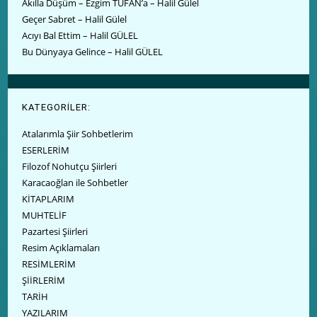
Akılla Düşüm – Ezgim TUFAN’a – Halil Gülel
Geçer Sabret – Halil Gülel
Acıyı Bal Ettim – Halil GÜLEL
Bu Dünyaya Gelince – Halil GÜLEL
KATEGORİLER:
Atalarımla Şiir Sohbetlerim
ESERLERİM
Filozof Nohutçu Şiirleri
Karacaoğlan ile Sohbetler
KİTAPLARIM
MUHTELİF
Pazartesi Şiirleri
Resim Açıklamaları
RESİMLERİM
ŞİİRLERİM
TARİH
YAZILARIM