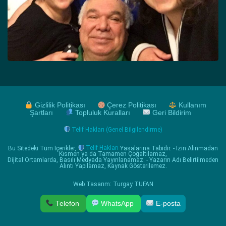
Gizlilik Politikası
Çerez Politikası
Kullanım
Şartları
Topluluk Kuralları
Geri Bildirim
Telif Hakları (Genel Bilgilendirme)
Bu Sitedeki Tüm İçerikler,
Telif Hakları
Yasalarına Tabidir. - İzin Alınmadan
Kısmen ya da Tamamen Çoğaltılamaz,
Dijital Ortamlarda, Basılı Medyada Yayınlanamaz. - Yazarın Adı Belirtilmeden
Alıntı Yapılamaz, Kaynak Gösterilemez.
Web Tasarım: Turgay TUFAN
Telefon
WhatsApp
E-posta