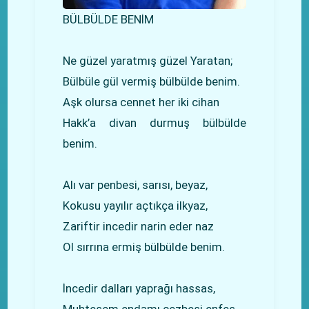
BÜLBÜLDE BENİM
Ne güzel yaratmış güzel Yaratan;
Bülbüle gül vermiş bülbülde benim.
Aşk olursa cennet her iki cihan
Hakk’a divan durmuş bülbülde
benim.
Alı var penbesi, sarısı, beyaz,
Kokusu yayılır açtıkça ilkyaz,
Zariftir incedir narin eder naz
Ol sırrına ermiş bülbülde benim.
İncedir dalları yaprağı hassas,
Muhteşem endamı cezbesi enfes,