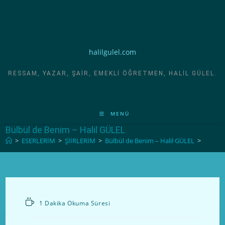
halilgulel.com
RESSAM, YAZAR, ŞAIR, EMEKLI ÖĞRETMEN, HALIL GÜLEL.
MENÜ
Bülbül de Benim – Halil GÜLEL
>
ESERLERİM
>
ŞİİRLERİM
>
Bülbül de Benim – Halil GÜLEL
>
1 Dakika Okuma Süresi