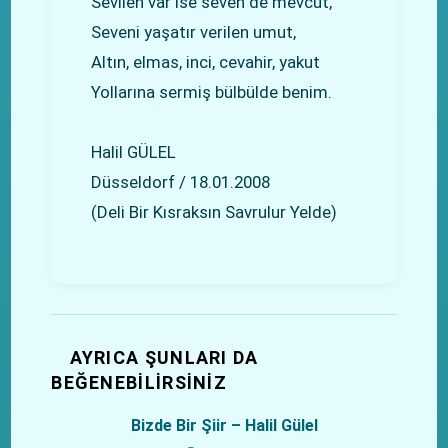
Sevilen var ise seven de mevcut,
Seveni yaşatır verilen umut,
Altın, elmas, inci, cevahir, yakut
Yollarına sermiş bülbülde benim.
Halil GÜLEL
Düsseldorf / 18.01.2008
(Deli Bir Kısraksın Savrulur Yelde)
AYRICA ŞUNLARI DA
BEĞENEBILIRSINIZ
Bizde Bir Şiir – Halil Gülel