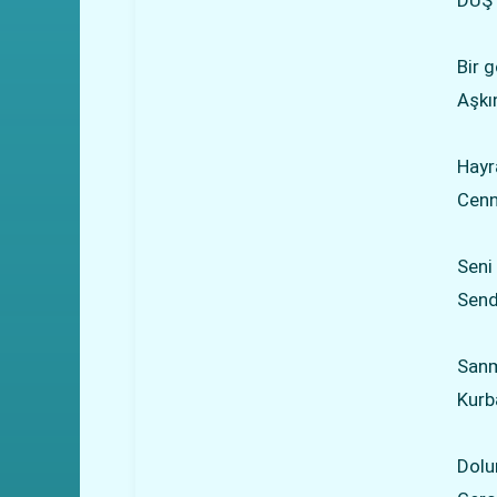
DÜŞ
Bir 
Aşkın
Hayr
Cenn
Seni
Send
Sanm
Kurb
Dolu