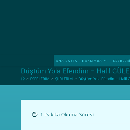
ANA SAYFA
HAKKIMDA
ESERLER
Düştüm Yola Efendim – Halil GÜLE
>
ESERLERİM
>
ŞİİRLERİM
>
Düştüm Yola Efendim – Halil 
1 Dakika Okuma Süresi