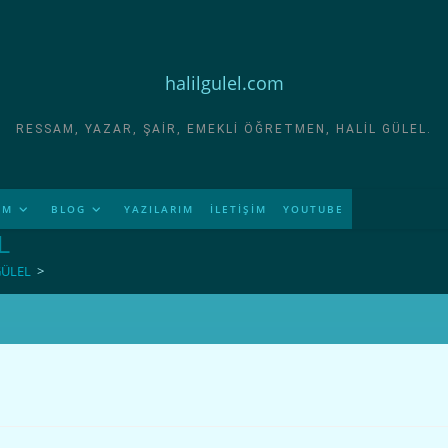
halilgulel.com
RESSAM, YAZAR, ŞAIR, EMEKLI ÖĞRETMEN, HALIL GÜLEL.
İM
BLOG
YAZILARIM
İLETİŞİM
YOUTUBE
L
GÜLEL
>