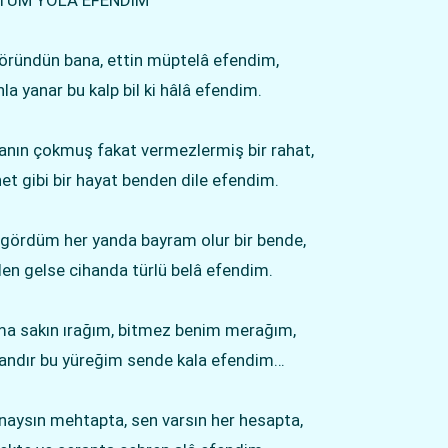
TÜM YOLA EFENDİM
göründün bana, ettin müptelâ efendim,
la yanar bu kalp bil ki hâlâ efendim.
anın çokmuş fakat vermezlermiş bir rahat,
et gibi bir hayat benden dile efendim.
 gördüm her yanda bayram olur bir bende,
en gelse cihanda türlü belâ efendim.
a sakın ırağım, bitmez benim merağım,
andır bu yüreğim sende kala efendim…
naysın mehtapta, sen varsın her hesapta,