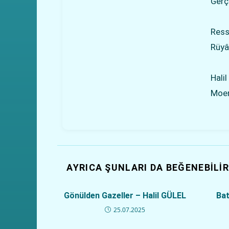
Gerç
Ressa
Rüyâ
Hali
Moer
AYRICA ŞUNLARI DA BEĞENEBILIR
Gönülden Gazeller – Halil GÜLEL
Bat
25.07.2025