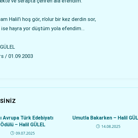
ekte ve serapta çehren alâ efendim.
m Halil’i hoş gör, n’olur bir kez derdin sor,
 ise hayra yor düştüm yola efendim…
l GÜLEL
s / 01.09.2003
SINIZ
ı Avrupa Türk Edebiyatı
Umutla Bakarken – Halil GÜ
Ödülü – Halil GÜLEL
14.08.2025
09.07.2025