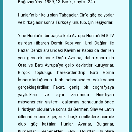
Boğaziçi Yay., 1989, 13. Baskı, sayfa : 24.)
Hunlar’ın bir kolu olan Tabgaçlar, Çin’e göç ediyorlar
ve birkaç asır sonra Türkçeyi unutup, Çinlileşiyorlar.
Yine Hunlar’ın bir başka kolu Avrupa Hunlar’ı M.S. IV
asırdan itibaren Demir Kapı yani Ural Dağları ile
Hazar Denizi arasındaki Kavimler Kapısı da denilen
yeri geçerek önce Doğu Avrupa, daha sonra da
Orta ve Batı Avrupa’ya gelip devletler kuruyorlar.
Birçok topluluğu hareketlendirip Batı Roma
İmparatorluğunun tarih sahnesinden çekilmesini
gerçekleştirdiler. Fakat, geniş bir coğrafyaya
yayıldıkları ve aynı zamanda Hıristiyan
misyonerlerin sistemli çalışması sonucunda önce
Hıristiyan oldular ve sonra da Germen, Slav ve Latin
dillerinden birine geçerek; başka milletlere asimile
olup güç kattılar. Hunlar, Avarlar, Bulgarlar,
Kumanlar. Peçenekler, Gök Oğuzlar bunlara