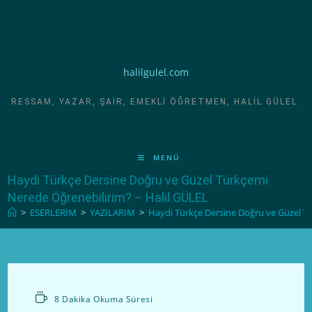
halilgulel.com
RESSAM, YAZAR, ŞAIR, EMEKLI ÖĞRETMEN, HALIL GÜLEL.
MENÜ
Haydi Türkçe Dersine Doğru ve Güzel Türkçemi
Nerede Öğrenebilirim? – Halil GÜLEL
>
ESERLERİM
>
YAZILARIM
>
Haydi Türkçe Dersine Doğru ve Güzel T
8 Dakika Okuma Süresi