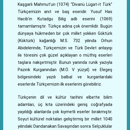
Kaşgarlı Mahmut’un (1074) “Divanü Lügat-it Türk”
Türkçemizin anıt ve baş eseridir. Yusuf Has
Hacib’in Kutadgu Bilig adlı eserini (1069)
tamamlamıştır. Türkçe adına çok önemlidir. Bugün
dünyaya hükmeden bir çok millet yokken Göktürk
(Köktürk) kağanlığı M.S. 732 yılında Orhun
Abidelerinde, Türkçemizin ve Türk Devlet anlayışı
ile töresini çok güzel açıklayan o müthiş eserleri
taşlara nakşetmiştir. Bunun yanında runik yazıyla
Pazırık Kurganından (M.Ö. V yüzyıl) ve Elegeş
bölgesindeki yazılı balbal ve kurganlardaki
eserlerde Türkçemizin ilk eserlerini görebiliriz.
Türkçenin dil ve kültür tarihini elbette bilim
adamları, üç kıta üzerindeki geniş coğrafyada
yayıldığı alanlarda çok kıymetli eserler bırakmıştır.
Soyut kültürel noktaları geliştirmiş bir millet 1040
yılındaki Dandanakan Savaşından sonra Selçuklular