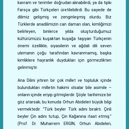
kavram ve terimler doğrudan alınabilirdi, ya da tıpkı
Farsça gibi Türkçeleri üretilebilirdi. Bu sayede de
dilimiz gelişmiş ve zenginleşmiş olurdu. Biz
Türklerde anadilimizin can damarı olan, kimliğimizi
belirleyen, binlerce yılda oluşturduğumuz
kültürümüzü kuşaktan kuşağa taşıyan Türkçenin
önemi özellikle; siyasilerin ve ağdalı dili seven
ulemanın çoğu tarafından kavranmamış, başka
kimliklere hayranlık duydukları için görmezlikten
gelinmiştir.
Ana Dilini yitiren bir çok millet ve topluluk içinde
bulundukları milletin hakimi olsalar bile asimile –
onların içinde eriyip gitmişlerdir. Şöyle tarihimize bir
göz atarsak; bu konuda Orhun Abideleri büyük bilgi
vermektedir. “Türk beyler Türk adını bıraktı. Çinli
beyler Çin adını tutup, Çin Kağanına itaat etmiş.”
(Prof. Dr. Muharrem ERGİN, Orhun Abideleri,