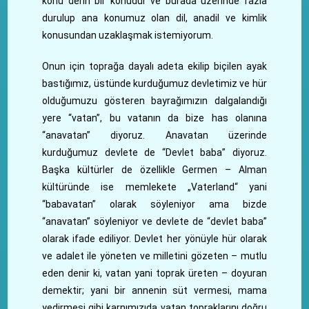
konu derin bir konudur ve burada üzerinde fazla
durulup ana konumuz olan dil, anadil ve kimlik
konusundan uzaklaşmak istemiyorum.
Onun için toprağa dayalı adeta ekilip biçilen ayak
bastığımız, üstünde kurduğumuz devletimiz ve hür
olduğumuzu gösteren bayrağımızın dalgalandığı
yere “vatan”, bu vatanın da bize has olanına
“anavatan” diyoruz. Anavatan üzerinde
kurduğumuz devlete de “Devlet baba” diyoruz.
Başka kültürler de özellikle Germen – Alman
kültüründe ise memlekete „Vaterland“ yani
“babavatan” olarak söyleniyor ama bizde
“anavatan” söyleniyor ve devlete de “devlet baba”
olarak ifade ediliyor. Devlet her yönüyle hür olarak
ve adalet ile yöneten ve milletini gözeten – mutlu
eden denir ki, vatan yani toprak üreten – doyuran
demektir; yani bir annenin süt vermesi, mama
yedirmesi gibi karnımızıda vatan topraklarını doğru