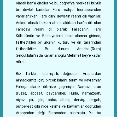
olarak İran’a girdiler ve bu coğrafya merkezli büyük
bir devlet kurdular. Fars maliye tecrübesinden
yararlanırken, Fars dilini devletin resmi dili yaptılar.
Askeri olarak hüküm altına aldıkları İran’ın dili olan
Farsçayı resmi dil olarak; Farsçanın, Fars
Kültürünün ve Edebiyatının tesir alanına girince,
fethettikleri bir ülkenin kültürü ve dili tarafından
fethedildiler. Bu durum Anadolu(Rum)
Selçuklular’ın da Karamanoğlu Mehmet bey’e kadar
sürdü.
Biz Türkler, İslamiyeti, doğrudan Araplardan
almadığımız için; birçok İslami terim ve kavramlar
Farsça olarak dilimize geçmiştir. Namaz, oruç
(ruze), abdest, peygamber, Hüda, namazgâh,
niyaz, pir, çile, baba, abdal, derviş, dergah,
putperest gibi nice kelime ve kavramlar doğrudan
Arapçadan değil Farsçadan alınmıştır. Ya bu