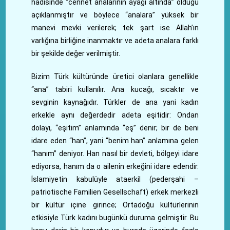
hadisinde “cennet analarının ayağı altında” olduğu
açıklanmıştır ve böylece “analara” yüksek bir
manevi mevki verilerek; tek şart ise Allah’ın
varlığına birliğine inanmaktır ve adeta analara farklı
bir şekilde değer verilmiştir.
Bizim Türk kültüründe üretici olanlara genellikle
“ana” tabiri kullanılır. Ana kucağı, sıcaktır ve
sevginin kaynağıdır. Türkler de ana yani kadın
erkekle aynı değerdedir adeta eşitidir: Ondan
dolayı, “eşitim” anlamında “eş” denir; bir de beni
idare eden “han”, yani “benim han” anlamına gelen
“hanım” deniyor. Han nasıl bir devleti, bölgeyi idare
ediyorsa, hanım da o ailenin erkeğini idare edendir.
İslamiyetin kabulüyle ataerkil (pederşahi –
patriotische Familien Gesellschaft) erkek merkezli
bir kültür içine girince; Ortadoğu kültürlerinin
etkisiyle Türk kadını bugünkü duruma gelmiştir. Bu