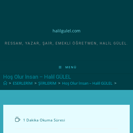
halilgulel.com
RESSAM, YAZAR, ŞAIR, EMEKLI ÖĞRETMEN, HALIL GÜLEL.
MENÜ
Hoş Olur İnsan – Halil GÜLEL
>
ESERLERİM
>
ŞİİRLERİM
>
Hoş Olur İnsan – Halil GÜLEL
>
1 Dakika Okuma Süresi