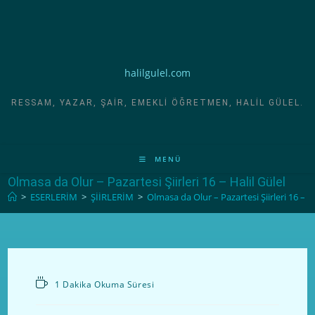
halilgulel.com
RESSAM, YAZAR, ŞAIR, EMEKLI ÖĞRETMEN, HALIL GÜLEL.
MENÜ
Olmasa da Olur – Pazartesi Şiirleri 16 – Halil Gülel
>
ESERLERİM
>
ŞİİRLERİM
>
Olmasa da Olur – Pazartesi Şiirleri 16 – Ha
1 Dakika Okuma Süresi