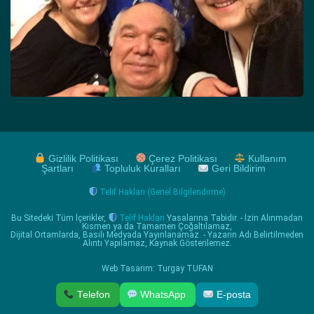
Gizlilik Politikası
Çerez Politikası
Kullanım
Şartları
Topluluk Kuralları
Geri Bildirim
Telif Hakları (Genel Bilgilendirme)
Bu Sitedeki Tüm İçerikler,
Telif Hakları
Yasalarına Tabidir. - İzin Alınmadan
Kısmen ya da Tamamen Çoğaltılamaz,
Dijital Ortamlarda, Basılı Medyada Yayınlanamaz. - Yazarın Adı Belirtilmeden
Alıntı Yapılamaz, Kaynak Gösterilemez.
Web Tasarım: Turgay TUFAN
Telefon
WhatsApp
E-posta