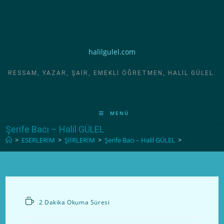
halilgulel.com
RESSAM, YAZAR, ŞAIR, EMEKLI ÖĞRETMEN, HALIL GÜLEL.
MENÜ
Şerife Bacı – Halil GÜLEL
>
ESERLERİM
>
ŞİİRLERİM
>
Şerife Bacı – Halil GÜLEL
>
2 Dakika Okuma Süresi