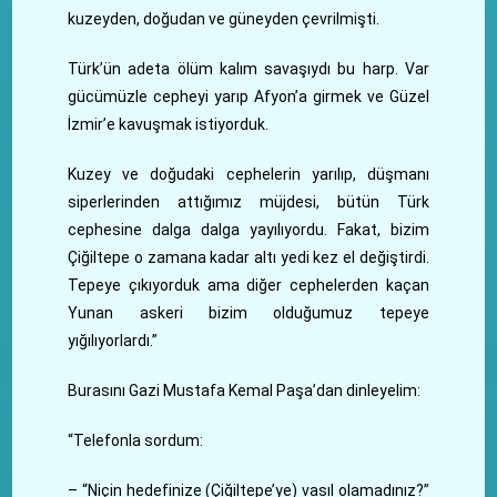
kuzeyden, doğudan ve güneyden çevrilmişti.
Türk’ün adeta ölüm kalım savaşıydı bu harp. Var
gücümüzle cepheyi yarıp Afyon’a girmek ve Güzel
İzmir’e kavuşmak istiyorduk.
Kuzey ve doğudaki cephelerin yarılıp, düşmanı
siperlerinden attığımız müjdesi, bütün Türk
cephesine dalga dalga yayılıyordu. Fakat, bizim
Çiğiltepe o zamana kadar altı yedi kez el değiştirdi.
Tepeye çıkıyorduk ama diğer cephelerden kaçan
Yunan askeri bizim olduğumuz tepeye
yığılıyorlardı.”
Burasını Gazi Mustafa Kemal Paşa’dan dinleyelim:
“Telefonla sordum:
– “Niçin hedefinize (Çiğiltepe’ye) vasıl olamadınız?”