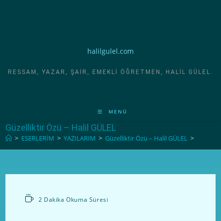
halilgulel.com
RESSAM, YAZAR, ŞAIR, EMEKLI ÖĞRETMEN, HALIL GÜLEL.
MENÜ
Güzelliktir Özü – Halil GÜLEL
>
ESERLERİM
>
YAZILARIM
>
Güzelliktir Özü – Halil GÜLEL
>
2 Dakika Okuma Süresi