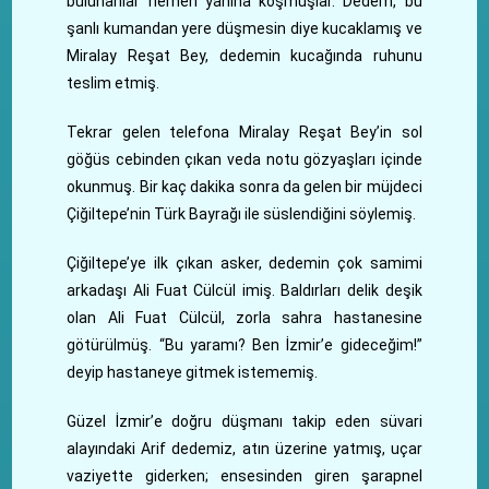
bulunanlar hemen yanına koşmuşlar. Dedem, bu
şanlı kumandan yere düşmesin diye kucaklamış ve
Miralay Reşat Bey, dedemin kucağında ruhunu
teslim etmiş.
Tekrar gelen telefona Miralay Reşat Bey’in sol
göğüs cebinden çıkan veda notu gözyaşları içinde
okunmuş. Bir kaç dakika sonra da gelen bir müjdeci
Çiğiltepe’nin Türk Bayrağı ile süslendiğini söylemiş.
Çiğiltepe’ye ilk çıkan asker, dedemin çok samimi
arkadaşı Ali Fuat Cülcül imiş. Baldırları delik deşik
olan Ali Fuat Cülcül, zorla sahra hastanesine
götürülmüş. “Bu yaramı? Ben İzmir’e gideceğim!”
deyip hastaneye gitmek istememiş.
Güzel İzmir’e doğru düşmanı takip eden süvari
alayındaki Arif dedemiz, atın üzerine yatmış, uçar
vaziyette giderken; ensesinden giren şarapnel