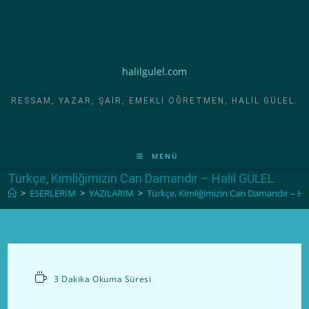
halilgulel.com
RESSAM, YAZAR, ŞAIR, EMEKLI ÖĞRETMEN, HALIL GÜLEL.
MENÜ
Türkçe, Kimliğimizin Can Damarıdır – Halil GÜLEL
>
ESERLERİM
>
YAZILARIM
>
Türkçe, Kimliğimizin Can Damarıdır – Ha
3 Dakika Okuma Süresi