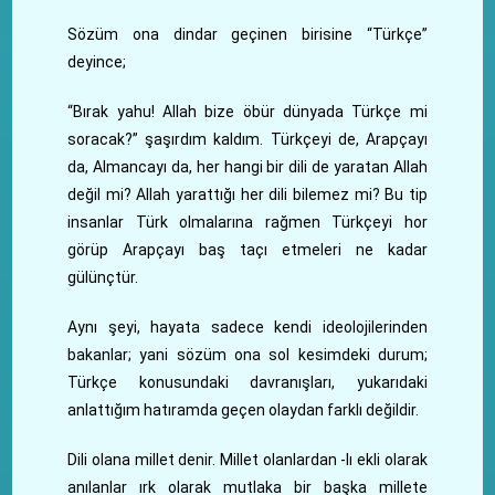
Sözüm ona dindar geçinen birisine “Türkçe”
deyince;
“Bırak yahu! Allah bize öbür dünyada Türkçe mi
soracak?” şaşırdım kaldım. Türkçeyi de, Arapçayı
da, Almancayı da, her hangi bir dili de yaratan Allah
değil mi? Allah yarattığı her dili bilemez mi? Bu tip
insanlar Türk olmalarına rağmen Türkçeyi hor
görüp Arapçayı baş taçı etmeleri ne kadar
gülünçtür.
Aynı şeyi, hayata sadece kendi ideolojilerinden
bakanlar; yani sözüm ona sol kesimdeki durum;
Türkçe konusundaki davranışları, yukarıdaki
anlattığım hatıramda geçen olaydan farklı değildir.
Dili olana millet denir. Millet olanlardan -lı ekli olarak
anılanlar ırk olarak mutlaka bir başka millete