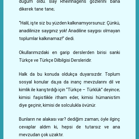
düğüm oldu. Bay Rheinhagens gözlerini bana
dikerek tane tane;
“Halil, işte siz bu yüzden kalkınamıyorsunuz: Çünkü,
anadilinize saygınız yok! Anadiline saygısı olmayan
toplumlar kalkınamaz!” dedi.
Okullarımızdaki en garip derslerden birisi sanki
Türkçe ve Türkçe Dilbilgisi Dersleridir.
Halk da bu konuda oldukça duyarsızdır. Toplum
sosyal konular da,ya da inanç mevzularını dil ve
kimlik ile karıştırdığı için “Türkçe – Türklük” deyince;
kimisi faşistlikle itham eder, kimisi hümanistim
diye geçinir, kimisi de solculukla övünür.
Bunların ne alakası var? dediğim zaman; öyle ilginç
cevaplar aldım ki, hepsi de tutarsız ve ana
mevzudan çok uzaktır.