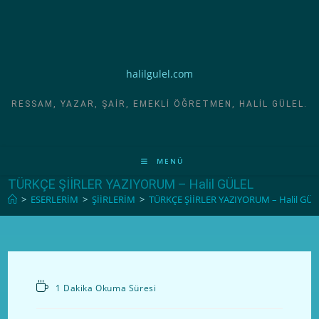
halilgulel.com
RESSAM, YAZAR, ŞAIR, EMEKLI ÖĞRETMEN, HALIL GÜLEL.
MENÜ
TÜRKÇE ŞİİRLER YAZIYORUM – Halil GÜLEL
>
ESERLERİM
>
ŞİİRLERİM
>
TÜRKÇE ŞİİRLER YAZIYORUM – Halil GÜL
1 Dakika Okuma Süresi