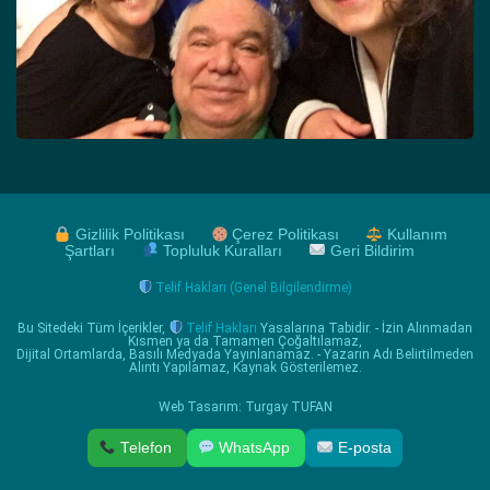
Gizlilik Politikası
Çerez Politikası
Kullanım
Şartları
Topluluk Kuralları
Geri Bildirim
Telif Hakları (Genel Bilgilendirme)
Bu Sitedeki Tüm İçerikler,
Telif Hakları
Yasalarına Tabidir. - İzin Alınmadan
Kısmen ya da Tamamen Çoğaltılamaz,
Dijital Ortamlarda, Basılı Medyada Yayınlanamaz. - Yazarın Adı Belirtilmeden
Alıntı Yapılamaz, Kaynak Gösterilemez.
Web Tasarım: Turgay TUFAN
Telefon
WhatsApp
E-posta