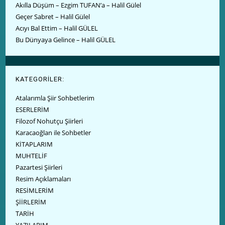
Akılla Düşüm – Ezgim TUFAN’a – Halil Gülel
Geçer Sabret – Halil Gülel
Acıyı Bal Ettim – Halil GÜLEL
Bu Dünyaya Gelince – Halil GÜLEL
KATEGORİLER:
Atalarımla Şiir Sohbetlerim
ESERLERİM
Filozof Nohutçu Şiirleri
Karacaoğlan ile Sohbetler
KİTAPLARIM
MUHTELİF
Pazartesi Şiirleri
Resim Açıklamaları
RESİMLERİM
ŞİİRLERİM
TARİH
YAZILARIM