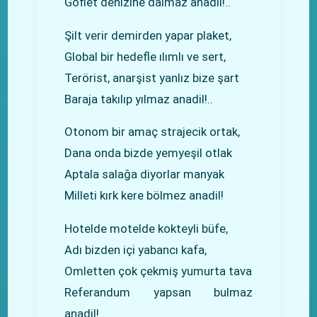
Goflet denizine dalmaz anadil!..
Şilt verir demirden yapar plaket,
Global bir hedefle ılımlı ve sert,
Terörist, anarşist yanlız bize şart
Baraja takılıp yılmaz anadil!..
Otonom bir amaç strajecik ortak,
Dana onda bizde yemyeşil otlak
Aptala salağa diyorlar manyak
Milleti kırk kere bölmez anadil!
Hotelde motelde kokteyli büfe,
Adı bizden içi yabancı kafa,
Omletten çok çekmiş yumurta tava
Referandum yapsan bulmaz
anadil!..