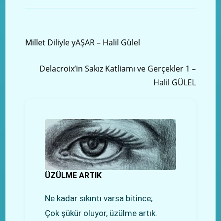
Önceki yazı
Millet Diliyle yAŞAR – Halil Gülel
Sonraki Yazı
Delacroix’in Sakız Katliamı ve Gerçekler 1 –
Halil GÜLEL
ÜZÜLME ARTIK
Ne kadar sıkıntı varsa bitince;
Çok şükür oluyor, üzülme artık.