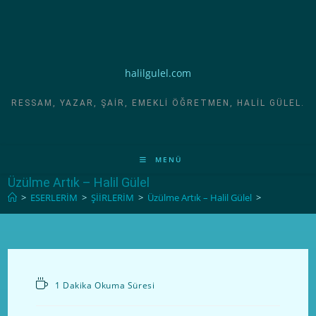
halilgulel.com
RESSAM, YAZAR, ŞAIR, EMEKLI ÖĞRETMEN, HALIL GÜLEL.
MENÜ
Üzülme Artık – Halil Gülel
>
ESERLERİM
>
ŞİİRLERİM
>
Üzülme Artık – Halil Gülel
>
1 Dakika Okuma Süresi