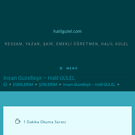
halilgulel.com
RESSAM, YAZAR, ŞAIR, EMEKLI ÖĞRETMEN, HALIL GÜLEL.
MENÜ
İnsan Güzelleşir – Halil GÜLEL
>
ESERLERİM
>
ŞİİRLERİM
>
İnsan Güzelleşir – Halil GÜLEL
>
1 Dakika Okuma Süresi