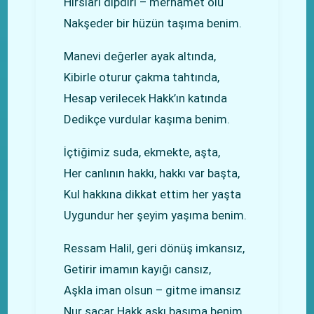
Hırsları dipdiri – merhamet ölü
Nakşeder bir hüzün taşıma benim.
Manevi değerler ayak altında,
Kibirle oturur çakma tahtında,
Hesap verilecek Hakk’ın katında
Dedikçe vurdular kaşıma benim.
İçtiğimiz suda, ekmekte, aşta,
Her canlının hakkı, hakkı var başta,
Kul hakkına dikkat ettim her yaşta
Uygundur her şeyim yaşıma benim.
Ressam Halil, geri dönüş imkansız,
Getirir imamın kayığı cansız,
Aşkla iman olsun – gitme imansız
Nur saçar Hakk aşkı başıma benim.