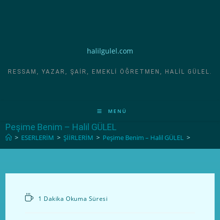
halilgulel.com
RESSAM, YAZAR, ŞAIR, EMEKLI ÖĞRETMEN, HALIL GÜLEL.
MENÜ
Peşime Benim – Halil GÜLEL
>
ESERLERİM
>
ŞİİRLERİM
>
Peşime Benim – Halil GÜLEL
>
1 Dakika Okuma Süresi